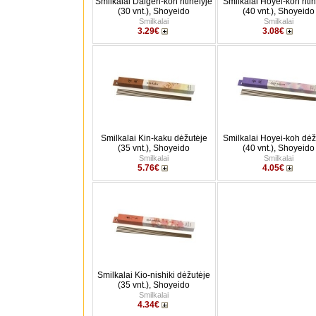
Smilkalai Daigen-koh ritinėlyje
Smilkalai Hoyei-koh ritin
(30 vnt.), Shoyeido
(40 vnt.), Shoyeido
Smilkalai
Smilkalai
3.29€
3.08€
Smilkalai Kin-kaku dėžutėje
Smilkalai Hoyei-koh dėž
(35 vnt.), Shoyeido
(40 vnt.), Shoyeido
Smilkalai
Smilkalai
5.76€
4.05€
Smilkalai Kio-nishiki dėžutėje
(35 vnt.), Shoyeido
Smilkalai
4.34€