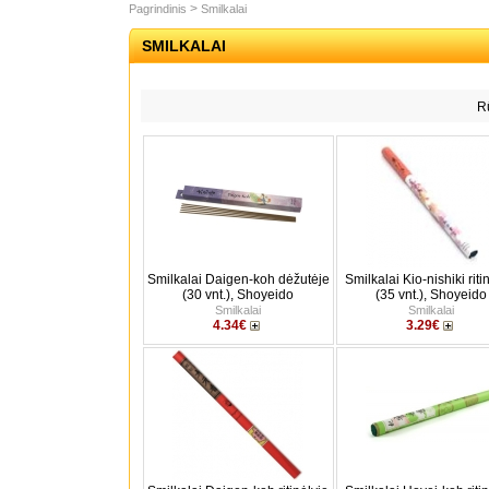
>
Pagrindinis
Smilkalai
SMILKALAI
Rū
Smilkalai Daigen-koh dėžutėje
Smilkalai Kio-nishiki riti
(30 vnt.), Shoyeido
(35 vnt.), Shoyeido
Smilkalai
Smilkalai
4.34€
3.29€