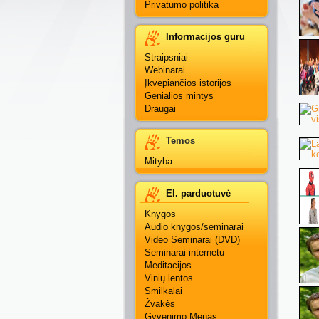
Privatumo politika
Informacijos guru
Straipsniai
Webinarai
Įkvepiančios istorijos
Genialios mintys
Draugai
Temos
Mityba
El. parduotuvė
Knygos
Audio knygos/seminarai
Video Seminarai (DVD)
Seminarai internetu
Meditacijos
Vinių lentos
Smilkalai
Žvakės
Gyvenimo Menas