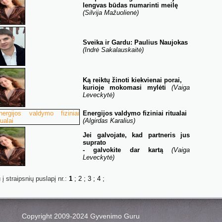
lengvas būdas numarinti meilę
(Silvija Mažuolienė)
Sveika ir Gardu: Paulius Naujokas
(Indrė Sakalauskaitė)
Ką reiktų žinoti kiekvienai porai,
kurioje mokomasi mylėti
(Vaiga
Leveckytė)
Energijos valdymo
fiziniai ritualai
(Algirdas Karalius)
Jei galvojate, kad partneris jus
suprato
- galvokite dar kartą
(Vaiga
Leveckytė)
 į straipsnių puslapį nr.:
1
;
2
;
3
;
4
;
Copyright 2009-2024 Gyvenimo Guru