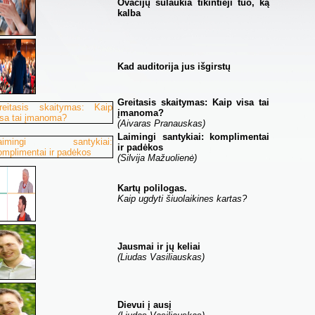
Ovacijų sulaukia tikintieji tuo, ką
kalba
Kad auditorija jus išgirstų
Greitasis skaitymas: Kaip visa tai
įmanoma?
(Aivaras Pranauskas)
Laimingi santykiai: komplimentai
ir padėkos
(Silvija Mažuolienė)
Kartų polilogas.
Kaip ugdyti šiuolaikines kartas?
Jausmai ir jų keliai
(Liudas Vasiliauskas)
Dievui į ausį