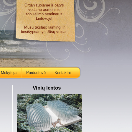
Organizuojame ir patys
vedame asmeninio
tobulėjimo seminarus
Lietuvoje!
Mūsų tikslas: laimingi ir
besišypsantys Jūsų veidai.
Mokytojai
Parduotuvė
Kontaktai
Vinių lentos