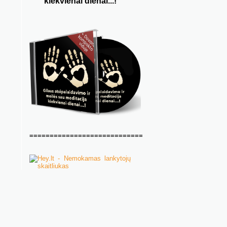
kiekvienai dienai...!
============================