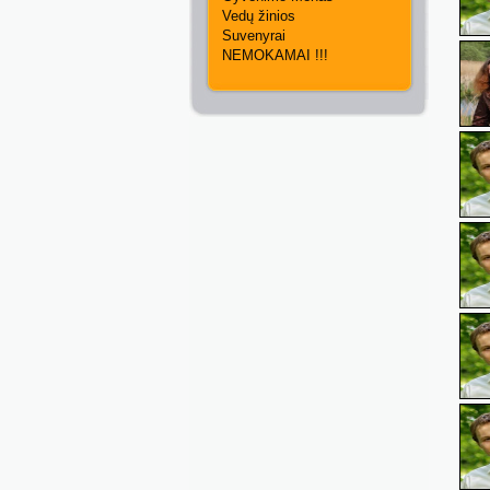
Vedų žinios
Suvenyrai
NEMOKAMAI !!!